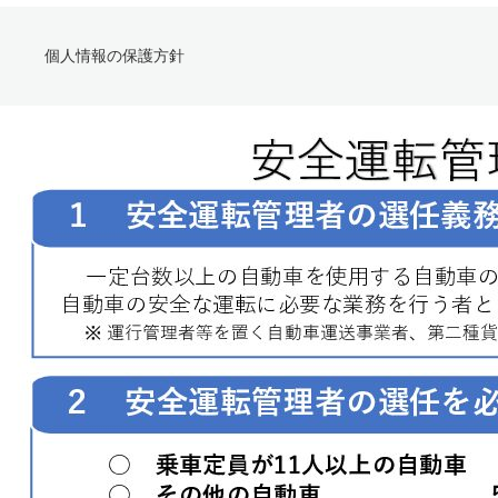
個人情報の保護方針