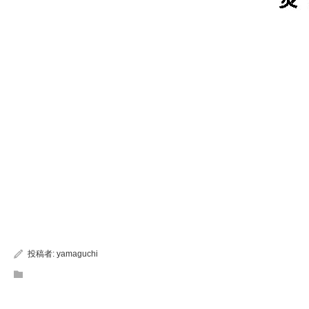
投稿者:
yamaguchi