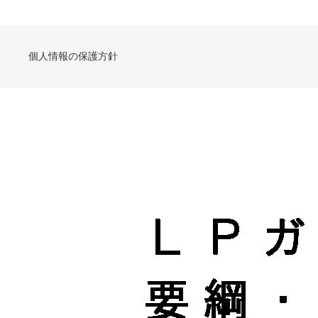
個人情報の保護方針