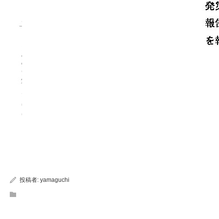
投稿者:
yamaguchi