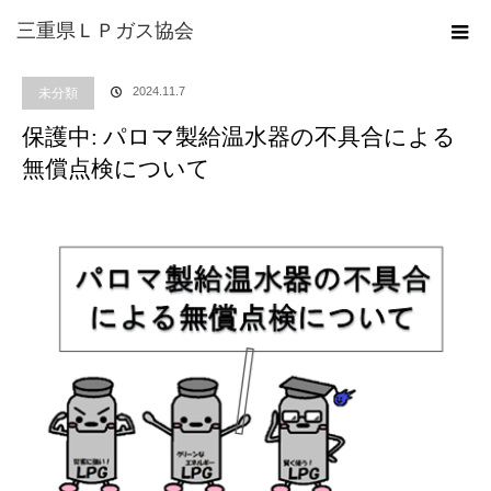
ホーム
ブログ
未分類
保護中: パロマ製給温水器の不具合による無償点検に
三重県ＬＰガス協会
ついて
2024.11.7
未分類
保護中: パロマ製給温水器の不具合による
無償点検について