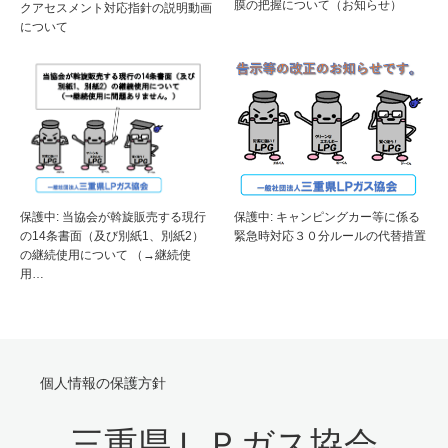
膜の把握について（お知らせ）
クアセスメント対応指針の説明動画
について
保護中: キャンピングカー等に係る
保護中: 当協会が斡旋販売する現行
緊急時対応３０分ルールの代替措置
の14条書面（及び別紙1、別紙2）
の継続使用について （→継続使
用…
個人情報の保護方針
三重県ＬＰガス協会