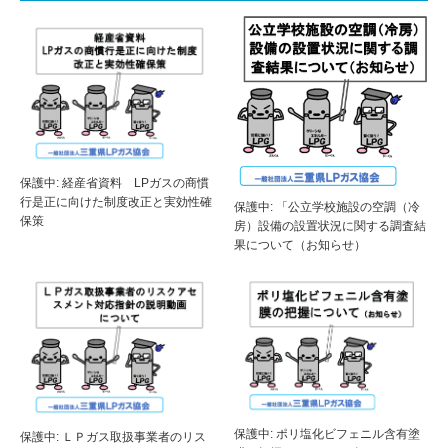
保護中: 経産省資料 LPガスの商慣
行是正に向けた制度改正と実効性確
保護中: 「公立学校施設の空調（冷
保策
房）設備の設置状況に関する調査結
果について（お知らせ）
保護中: ポリ塩化ビフェニル含有塗
保護中: ＬＰガス取扱事業者のリス