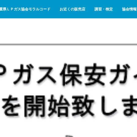
重県ＬＰガス協会モラルコード
お近くの販売店
講習・検定
協会情報