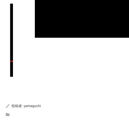
投稿者:
yamaguchi