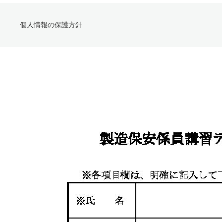
個人情報の保護方針