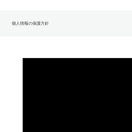
個人情報の保護方針