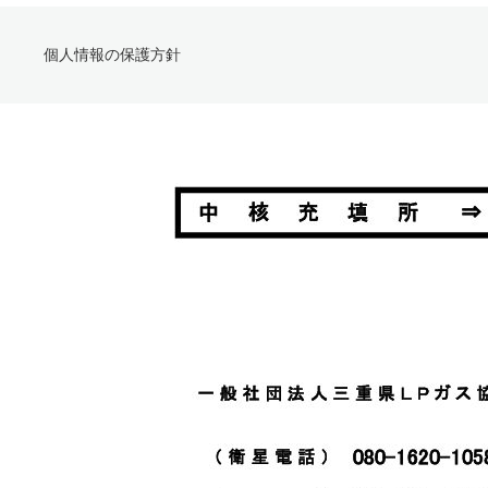
個人情報の保護方針