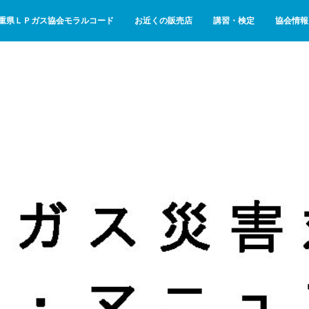
重県ＬＰガス協会モラルコード
お近くの販売店
講習・検定
協会情報