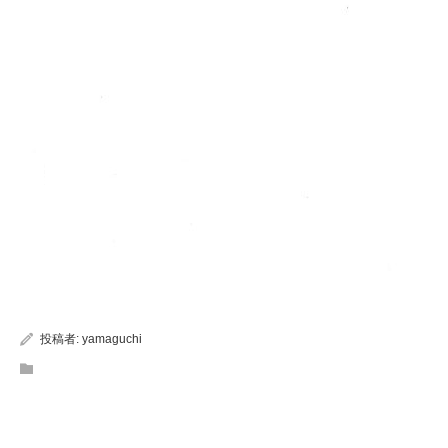
投稿者:
yamaguchi