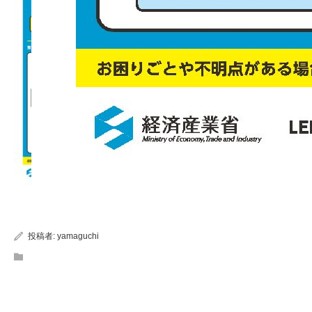
投稿者:
yamaguchi