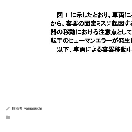
投稿者:
yamaguchi