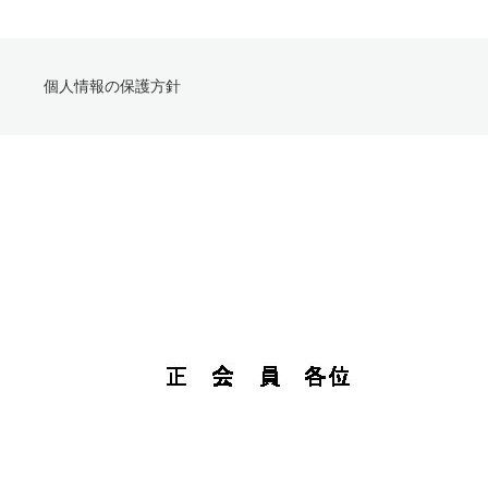
個人情報の保護方針