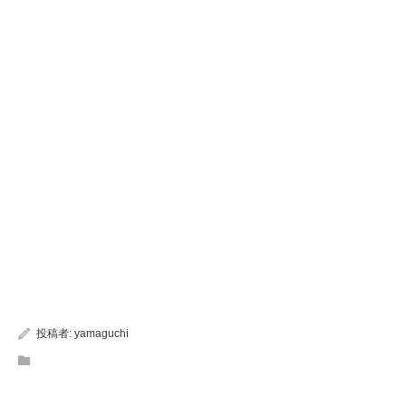
投稿者:
yamaguchi