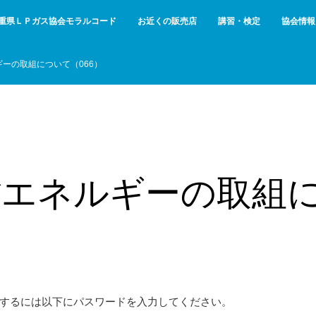
重県ＬＰガス協会モラルコード
お近くの販売店
講習・検定
協会情報
ギーの取組について（066）
省エネルギーの取組
するには以下にパスワードを入力してください。