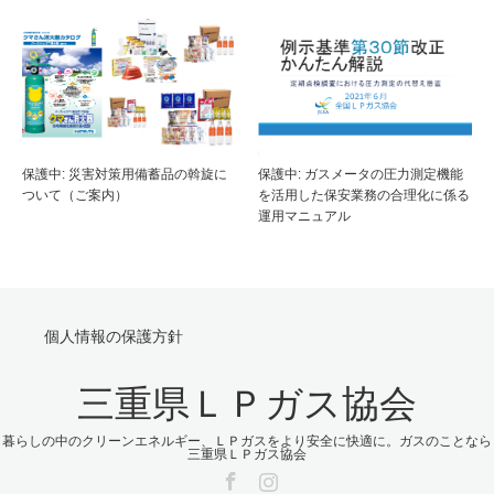
保護中: 災害対策用備蓄品の斡旋に
保護中: ガスメータの圧力測定機能
ついて（ご案内）
を活用した保安業務の合理化に係る
運用マニュアル
個人情報の保護方針
三重県ＬＰガス協会
暮らしの中のクリーンエネルギー、ＬＰガスをより安全に快適に。ガスのことなら
三重県ＬＰガス協会
Facebook
Instagram