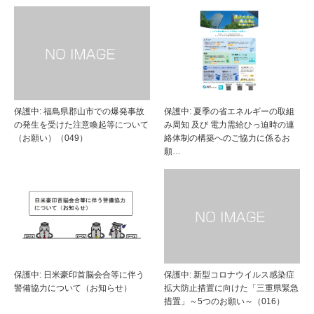
保護中: 福島県郡山市での爆発事故
保護中: 夏季の省エネルギーの取組
の発生を受けた注意喚起等について
み周知 及び 電力需給ひっ迫時の連
（お願い）（049）
絡体制の構築へのご協力に係るお
願…
保護中: 日米豪印首脳会合等に伴う
保護中: 新型コロナウイルス感染症
警備協力について（お知らせ）
拡大防止措置に向けた「三重県緊急
措置」～5つのお願い～（016）