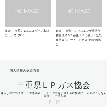
保護中: 冬季の省エネルギーの取組
保護中: 新型インフルエンザ等特別
について（066）
措置法第３２条第１項に基づく緊急
事態宣言に伴うＬＰガス供給の継続
に…
個人情報の保護方針
三重県ＬＰガス協会
暮らしの中のクリーンエネルギー、ＬＰガスをより安全に快適に。ガスのことなら
三重県ＬＰガス協会
Facebook
Instagram