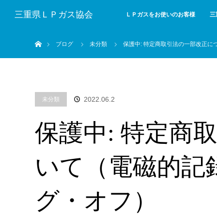
三重県ＬＰガス協会
ＬＰガスをお使いのお客様
三
ホーム
ブログ
未分類
保護中: 特定商取引法の一部改正
2022.06.2
未分類
保護中: 特定商
いて（電磁的記
グ・オフ）