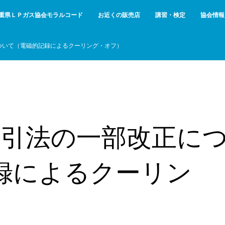
重県ＬＰガス協会モラルコード
お近くの販売店
講習・検定
協会情報
について（電磁的記録によるクーリング・オフ）
取引法の一部改正に
録によるクーリン