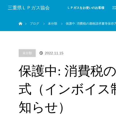
三重県ＬＰガス協会
ＬＰガスをお使いのお客様
三
ホーム
ブログ
未分類
保護中: 消費税の適格請求書等保
2022.11.15
未分類
保護中: 消費税
式（インボイス
知らせ）