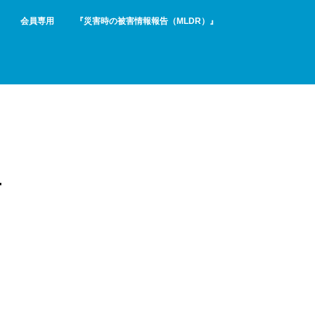
会員専用
『災害時の被害情報報告（MLDR）』
方