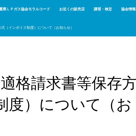
重県ＬＰガス協会モラルコード
お近くの販売店
講習・検定
協会情報
存方式（インボイス制度）について（お知らせ）
の適格請求書等保存
制度）について（お