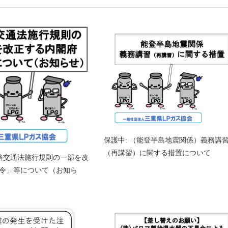
保護中: （能登半島地震関係）義務講
（再講習）に関する措置について
道路交通法施行規則の一部を改
令」等について（お知ら