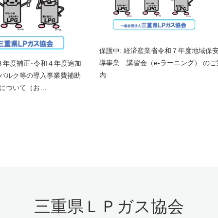
保護中: 経済産業省令和７年度地域保
導事業 講習会（e-ラーニング） のご
和３年度補正･令和４年度追加
内
バルク等の導入事業費補助
について（お…
三重県ＬＰガス協会