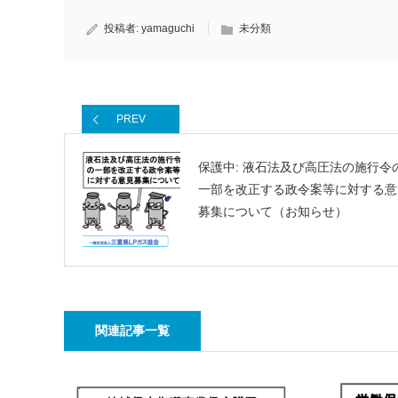
投稿者:
yamaguchi
未分類
PREV
保護中: 液石法及び高圧法の施行令
一部を改正する政令案等に対する意
募集について（お知らせ）
関連記事一覧