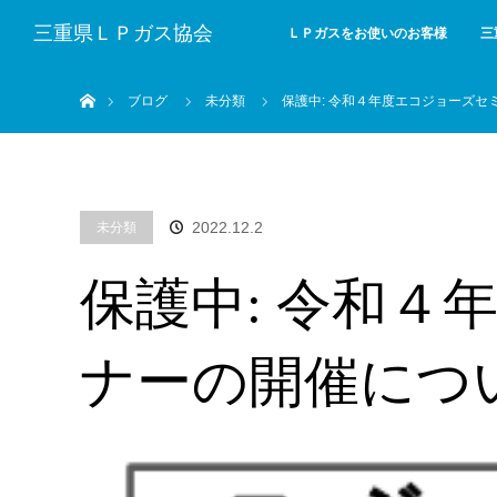
三重県ＬＰガス協会
ＬＰガスをお使いのお客様
三
ホーム
ブログ
未分類
保護中: 令和４年度エコジョーズ
2022.12.2
未分類
保護中: 令和４
ナーの開催につ