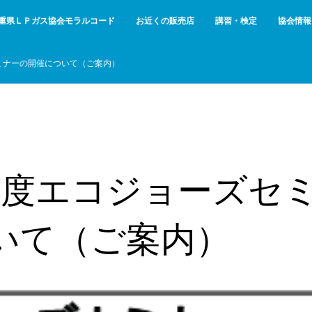
重県ＬＰガス協会モラルコード
お近くの販売店
講習・検定
協会情報
セミナーの開催について（ご案内）
年度エコジョーズセ
いて（ご案内）