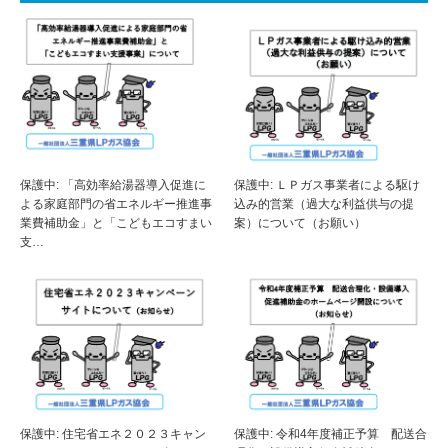
保護中: 「高効率給湯器導入促進に
保護中: ＬＰガス事業者による駆け
よる家庭部門の省エネルギー推進事
込み的営業（過大な利益供与の提
業費補助金」と「こどもエコすまい
案）について（お願い）
支…
保護中: 令和4年度補正予算 配送合
保護中: 住宅省エネ２０２３キャン