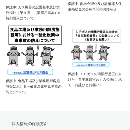
保護中: 配送合理化及び設備導入促
保護中: ガス機器の設置基準及び実
進補助金の公募再開のお知らせ
務指針［第９版］（家庭用黒本）の
特別購入について
保護中: ＬＰガスの商慣行是正に向
けた「自主取組宣言」の公表につい
保護中: 食品工場及び業務用厨房施
て（お詫びとお願い）
設等における一酸化炭素中毒事故の
防止について
個人情報の保護方針