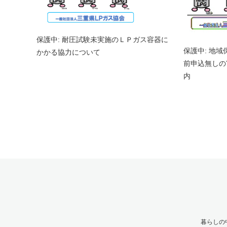
保護中: 耐圧試験未実施のＬＰガス容器に
保護中: 地
かかる協力について
前申込無しのY
内
暮らしの