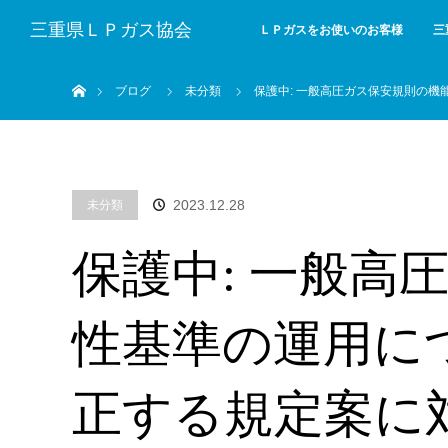
三重県ＬＰガス協会
ＬＰガスをお使いのお客様
三
ホーム
ブログ
未分類
保護中: 一般高圧ガス保安規則の
2023.12.28
未分類
保護中: 一般高
性基準の運用に
正する規定案に