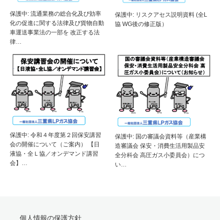
保護中: 流通業務の総合化及び効率
保護中: リスクアセス説明資料 (全L
化の促進に関する法律及び貨物自動
協 WG後の修正版）
車運送事業法の一部を 改正する法
律…
保護中: 令和４年度第２回保安講習
保護中: 国の審議会資料等（産業構
会の開催について（ご案内） 【日
造審議会 保安・消費生活用製品安
液協・全Ｌ協／オンデマンド講習
全分科会 高圧ガス小委員会）につ
会】…
い…
個人情報の保護方針