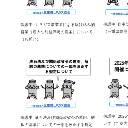
保護中: 自
保護中: ＬＰガス事業者による駆け込み的
（三重県防災
営業（過大な利益供与の提案）について
（お願い）
保護中: 20
保護中: 液石法及び関係政省令の運用、解
いて（ご案内
釈の基準についての一部を改正する規定