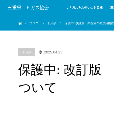
三重県ＬＰガス協会
ＬＰガスをお使いのお客様
三
ホーム
ブログ
未分類
保護中: 改訂版 納品書の販売開始
2025.04.23
未分類
保護中: 改訂版
ついて