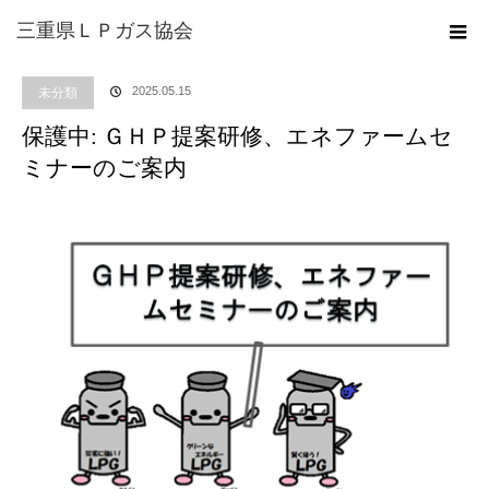
ホーム
ブログ
未分類
保護中: ＧＨＰ提案研修、エネファームセミナーのご
三重県ＬＰガス協会
案内
2025.05.15
未分類
保護中: ＧＨＰ提案研修、エネファームセ
ミナーのご案内