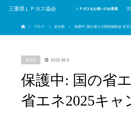
三重県ＬＰガス協会
ＬＰガスをお使いのお客様
三
ホーム
ブログ
未分類
保護中: 国の省エネ関係補助金 住宅
2025.06.5
未分類
保護中: 国の省
省エネ2025キ