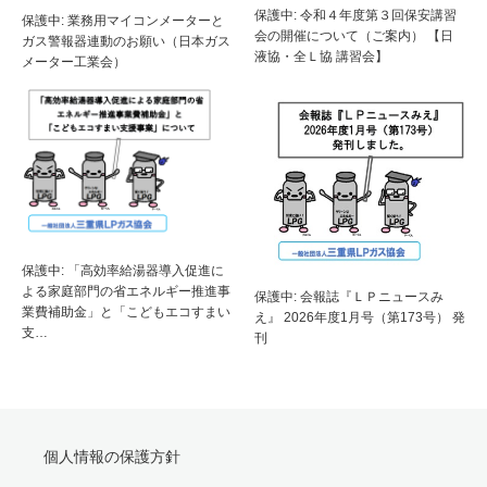
保護中: 令和４年度第３回保安講習
保護中: 業務用マイコンメーターと
会の開催について（ご案内） 【日
ガス警報器連動のお願い（日本ガス
液協・全Ｌ協 講習会】
メーター工業会）
保護中: 「高効率給湯器導入促進に
よる家庭部門の省エネルギー推進事
保護中: 会報誌『ＬＰニュースみ
業費補助金」と「こどもエコすまい
え』 2026年度1月号（第173号） 発
支…
刊
個人情報の保護方針