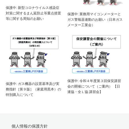
保護中: 新型コロナウイルス感染症
対策に関するまん延防止等重点措置
保護中: 業務用マイコンメーターと
等に関する周知のお願い
ガス警報器連動のお願い（日本ガス
メーター工業会）
保護中: 令和４年度第３回保安講習
保護中: ガス機器の設置基準及び実
会の開催について（ご案内） 【日
務指針［第９版］（家庭用黒本）の
液協・全Ｌ協 講習会】
特別購入について
個人情報の保護方針