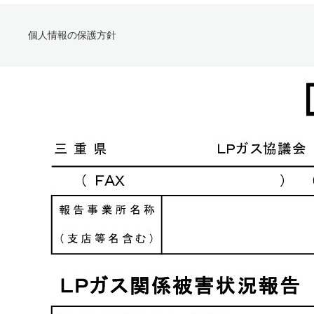
個人情報の保護方針