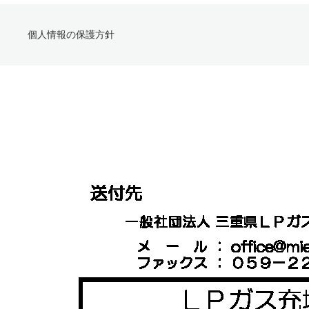
個人情報の保護方針