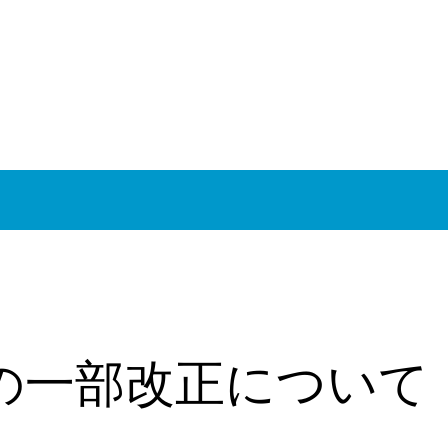
）
の一部改正について